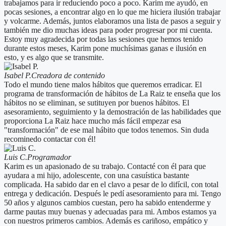
trabajamos para ir reduciendo poco a poco. Karim me ayudó, en
pocas sesiones, a encontrar algo en lo que me hiciera ilusión trabajar
y volcarme. Además, juntos elaboramos una lista de pasos a seguir y
también me dio muchas ideas para poder progresar por mi cuenta.
Estoy muy agradecida por todas las sesiones que hemos tenido
durante estos meses, Karim pone muchísimas ganas e ilusión en
esto, y es algo que se transmite.
Isabel P.
Creadora de contenido
Todo el mundo tiene malos hábitos que queremos erradicar. El
programa de transformación de hábitos de La Raiz te enseña que los
hábitos no se eliminan, se sutituyen por buenos hábitos. El
asesoramiento, seguimiento y la demostración de las habilidades que
proporciona La Raiz hace mucho más fácil empezar esa
"transformación" de ese mal hábito que todos tenemos. Sin duda
recominedo contactar con él!
Luis C.
Programador
Karim es un apasionado de su trabajo. Contacté con él para que
ayudara a mi hijo, adolescente, con una casuística bastante
complicada. Ha sabido dar en el clavo a pesar de lo difícil, con total
entrega y dedicación. Después le pedí asesoramiento para mi. Tengo
50 años y algunos cambios cuestan, pero ha sabido entenderme y
darme pautas muy buenas y adecuadas para mi. Ambos estamos ya
con nuestros primeros cambios. Además es cariñoso, empático y