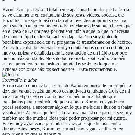
Karim es un profesional totalmente apasionado por lo que hace, eso
se ve claramente en cualquiera de sus posts, videos, podcast, etc.
Encontrar un experto así con tan alto nivel de compromiso es una
gran suerte para quien podemos beneficiarnos de su buen hacer, que
en el caso de Karim pasa por dar solución a aquello que lo necesita
de manera rápida, directa, fácil y adaptada. Yo estoy teniendo
buenísima experiencia en su programa de transformación de hábitos.
Antes de acabar la tercera sesión ya contábamos con una estrategia
muy completa y detallada para la sustitución de un hábito por otro
mucho más saludable. No sólo ha mejorado la situación, también
estoy aprendiendo muchísimo durante las sesiones lo que me
ayudará con otros hábitos secundarios. 100% recomendable.
Joserra
Formador
En mi caso, comencé la asesoría de Karim en busca de un propósito
de vida, ya que estaba un poco desmotivada en algunas áreas de mi
vida. En el proceso encontramos también un mal hábito que
trabajamos para ir reduciendo poco a poco. Karim me ayudó, en
pocas sesiones, a encontrar algo en lo que me hiciera ilusión trabajar
y volcarme. Además, juntos elaboramos una lista de pasos a seguir y
también me dio muchas ideas para poder progresar por mi cuenta.
Estoy muy agradecida por todas las sesiones que hemos tenido
durante estos meses, Karim pone muchísimas ganas e ilusión en
esto, y es algo que se transmite.