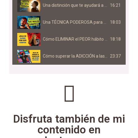
Una distinción que te ayudará a CRECER más RÁPIDO
16:21
Una TÉCNICA PODEROSA para ACABAR con tus MALOS HÁBITOS
18:03
Cómo ELIMINAR el PEOR hábito del mundo (LOCUS DE CONTROL EXTERNO)
18:18
Cómo superar la ADICCIÓN a las REDES SOCIALES (5 TIPS que NADIE te ha contado)
23:37
Disfruta también de mi
contenido en